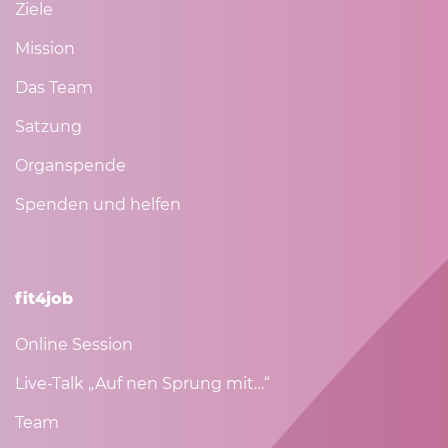
Ziele
Mission
Das Team
Satzung
Organspende
Spenden und helfen
fit4job
Online Session
Live-Talk „Auf nen Sprung mit…“
Team