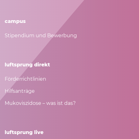
campus
Stipendium und Bewerbung
luftsprung direkt
Förderrichtlinien
Hilfsanträge
Mukoviszidose – was ist das?
luftsprung live