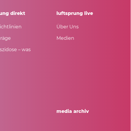
ung direkt
luftsprung live
ichtlinien
Über Uns
träge
Medien
szidose – was
media archiv