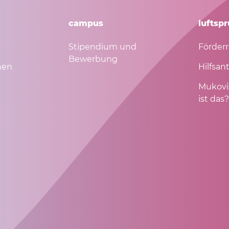
campus
luftspr
Stipendium und
Förderr
Bewerbung
nen
Hilfsan
Mukovi
ist das?