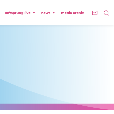
luftsprung live
news
media archiv