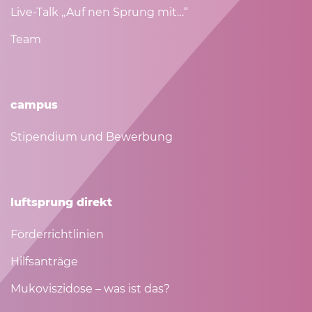
Live-Talk „Auf nen Sprung mit…“
Team
campus
Stipendium und Bewerbung
luftsprung direkt
Förderrichtlinien
Hilfsanträge
Mukoviszidose – was ist das?