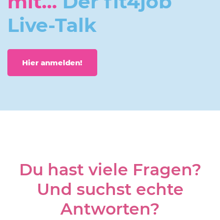
mit…
Der fit4job
Live-Talk
Hier anmelden!
Du hast viele Fragen?
Und suchst echte
Antworten?