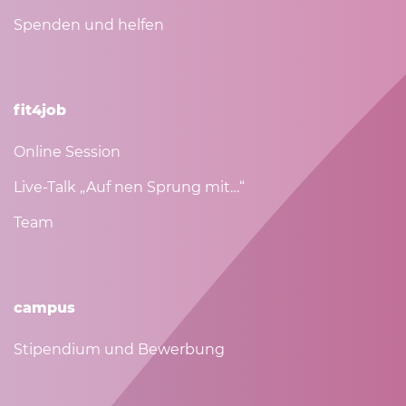
Spenden und helfen
fit4job
Online Session
Live-Talk „Auf nen Sprung mit…“
Team
campus
Stipendium und Bewerbung