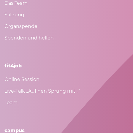
Das Team
Satzung
Organspende
Spenden und helfen
fit4job
Online Session
Live-Talk „Auf nen Sprung mit…“
Team
campus