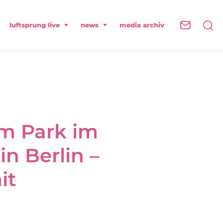
luftsprung live
news
media archiv
im Park im
n Berlin –
it