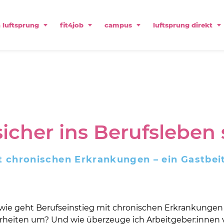
 luftsprung
fit4job
campus
luftsprung direkt
sicher ins Berufsleben 
t chronischen Erkrankungen – ein Gastbei
r wie geht Berufseinstieg mit chronischen Erkrankung
rheiten um? Und wie überzeuge ich Arbeitgeber:innen