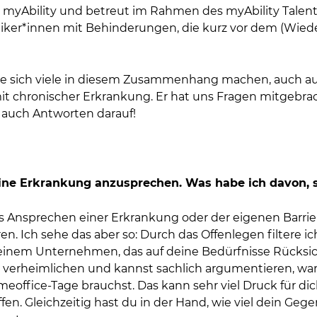
bei myAbility und betreut im Rahmen des myAbility Tal
er*innen mit Behinderungen, die kurz vor dem (Wieder
ie sich viele in diesem Zusammenhang machen, auch au
t chronischer Erkrankung. Er hat uns Fragen mitgebracht
 auch Antworten darauf!
eine Erkrankung anzusprechen. Was habe ich davon, s
Das Ansprechen einer Erkrankung oder der eigenen Barri
n. Ich sehe das aber so: Durch das Offenlegen filtere ich
einem Unternehmen, das auf deine Bedürfnisse Rücksic
u verheimlichen und kannst sachlich argumentieren, wa
eoffice-Tage brauchst. Das kann sehr viel Druck für 
ffen. Gleichzeitig hast du in der Hand, wie viel dein Ge