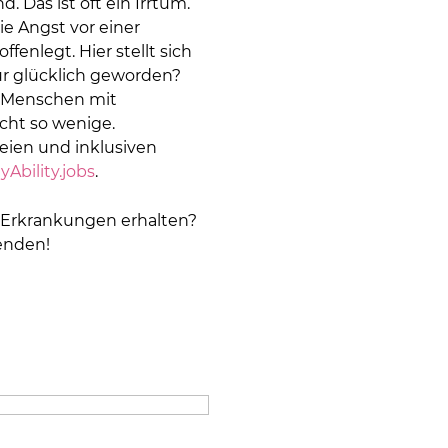
. Das ist oft ein Irrtum.
ie Angst vor einer
nlegt. Hier stellt sich
r glücklich geworden?
r Menschen mit
cht so wenige.
reien und inklusiven
Ability.jobs
.
 Erkrankungen erhalten?
enden!