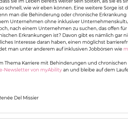
 sie im Leben bereits weiter sein sollten, als sie es sind
o schnell, wie wir eben können. Eine weitere Sorge ist d
nn man die Behinderung oder chronische Erkrankung offe
einem Unternehmen ohne inklusiver Unternehmenskultu
 doch, nach einem Unternehmen zu suchen, das offen fü
schen Erkrankungen ist? Davon gibt es nämlich gar ni
iches Interesse daran haben, einen möglichst barrieref
indet man unter anderem auf inklusiven Jobbörsen wie
my
zum Thema Karriere mit Behinderungen und chronischen
re-Newsletter von myAbility
an und bleibe auf dem Lauf
Renée Del Missier