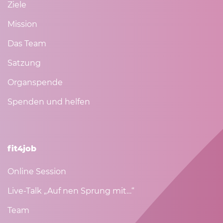
Ziele
Mission
Das Team
Satzung
Organspende
Spenden und helfen
fit4job
Online Session
Live-Talk „Auf nen Sprung mit…“
Team