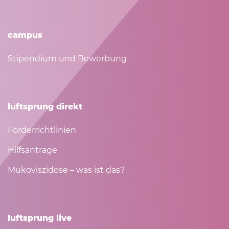
campus
Stipendium und Bewerbung
luftsprung direkt
Förderrichtlinien
Hilfsanträge
Mukoviszidose – was ist das?
luftsprung live