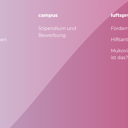
campus
luftspr
Stipendium und
Förderr
Bewerbung
nen
Hilfsan
Mukovi
ist das?