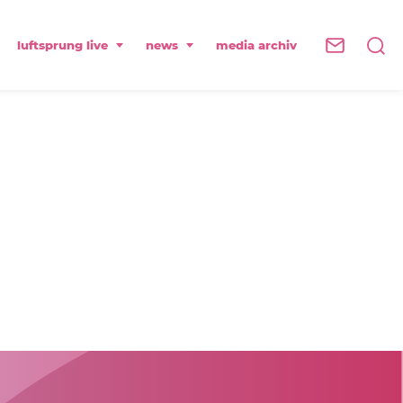
luftsprung live
news
media archiv