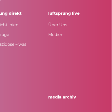
ung direkt
luftsprung live
ichtlinien
Über Uns
träge
Medien
szidose – was
media archiv