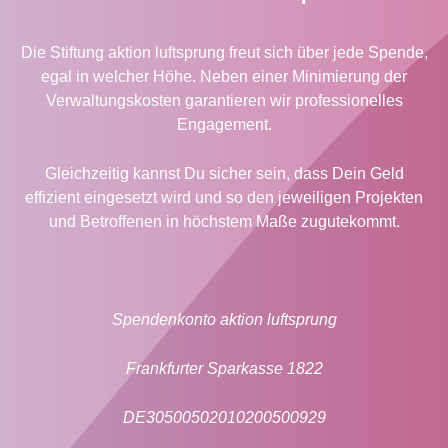
Die Stiftung aktion luftsprung freut sich über jede Spende,
egal in welcher Höhe. Neben einer Minimierung der
Verwaltungskosten garantieren wir professionelles
Engagement.
Gleichzeitig kannst Du sicher sein, dass Dein Geld
effizient eingesetzt wird und so den jeweiligen Projekten
und Betroffenen in höchstem Maße zugutekommt.
Spendenkonto aktion luftsprung
Frankfurter Sparkasse 1822
DE30500502010200500929